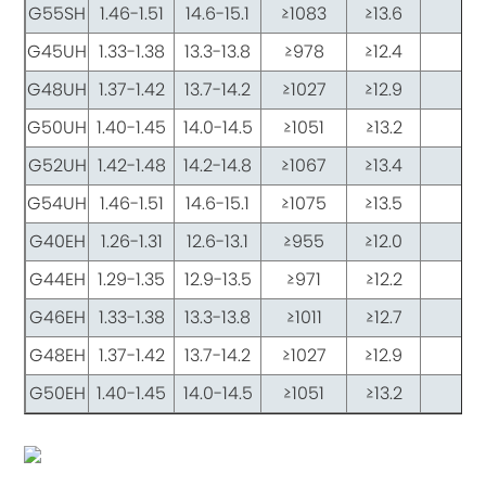
G55SH
1.46-1.51
14.6-15.1
≥1083
≥13.6
≥1
G45UH
1.33-1.38
13.3-13.8
≥978
≥12.4
≥1
G48UH
1.37-1.42
13.7-14.2
≥1027
≥12.9
≥1
G50UH
1.40-1.45
14.0-14.5
≥1051
≥13.2
≥1
G52UH
1.42-1.48
14.2-14.8
≥1067
≥13.4
≥1
G54UH
1.46-1.51
14.6-15.1
≥1075
≥13.5
≥1
G40EH
1.26-1.31
12.6-13.1
≥955
≥12.0
≥2
G44EH
1.29-1.35
12.9-13.5
≥971
≥12.2
≥2
G46EH
1.33-1.38
13.3-13.8
≥1011
≥12.7
≥2
G48EH
1.37-1.42
13.7-14.2
≥1027
≥12.9
≥2
G50EH
1.40-1.45
14.0-14.5
≥1051
≥13.2
≥2