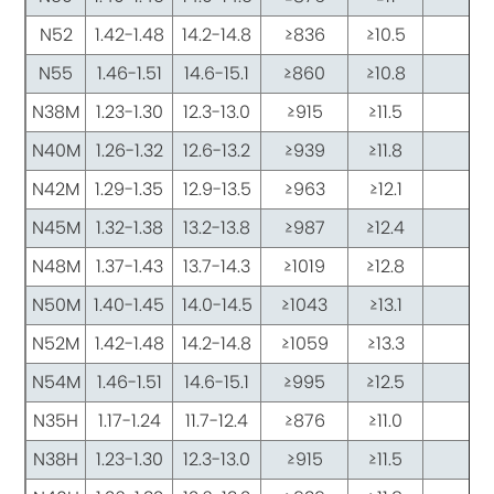
N52
1.42-1.48
14.2-14.8
≥836
≥10.5
≥
N55
1.46-1.51
14.6-15.1
≥860
≥10.8
≥
N38M
1.23-1.30
12.3-13.0
≥915
≥11.5
≥
N40M
1.26-1.32
12.6-13.2
≥939
≥11.8
≥
N42M
1.29-1.35
12.9-13.5
≥963
≥12.1
≥
N45M
1.32-1.38
13.2-13.8
≥987
≥12.4
≥
N48M
1.37-1.43
13.7-14.3
≥1019
≥12.8
≥
N50M
1.40-1.45
14.0-14.5
≥1043
≥13.1
≥
N52M
1.42-1.48
14.2-14.8
≥1059
≥13.3
≥
N54M
1.46-1.51
14.6-15.1
≥995
≥12.5
≥1
N35H
1.17-1.24
11.7-12.4
≥876
≥11.0
≥1
N38H
1.23-1.30
12.3-13.0
≥915
≥11.5
≥1