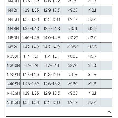
N40H
1.26-1.32
12.6-13.2
≥939
≥11.8
≥1
N42H
1.29-1.35
12.9-13.5
≥963
≥12.1
≥1
N45H
1.32-1.38
13.2-13.8
≥987
≥12.4
≥1
N48H
1.37-1.43
13.7-14.3
≥1011
≥12.7
≥1
N50H
1.40-1.45
14.0-14.5
≥1027
≥12.9
≥1
N52H
1.42-1.48
14.2-14.8
≥1059
≥13.3
≥1
N33SH
1.14-1.21
11.4-12.1
≥852
≥10.7
≥1
N35SH
1.17-1.24
11.7-12.4
≥876
≥11.0
≥1
N38SH
1.23-1.29
12.3-12.9
≥915
≥11.5
≥1
N40SH
1.26-1.32
12.6-13.2
≥939
≥11.8
≥1
N42SH
1.29-1.35
12.9-13.5
≥963
≥12.1
≥1
N45SH
1.32-1.38
13.2-13.8
≥987
≥12.4
≥1
wird