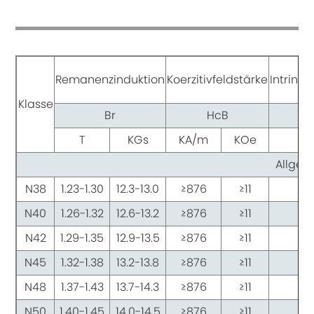
Remanenzinduktion
Koerzitivfeldstärke
Intrinsi
Klasse
Br
HcB
T
KGs
KA/m
KOe
K
Allgem
N38
1.23-1.30
12.3-13.0
≥876
≥11
≥
N40
1.26-1.32
12.6-13.2
≥876
≥11
≥
N42
1.29-1.35
12.9-13.5
≥876
≥11
≥
N45
1.32-1.38
13.2-13.8
≥876
≥11
≥
N48
1.37-1.43
13.7-14.3
≥876
≥11
≥
N50
1.40-1.45
14.0-14.5
≥876
≥11
≥