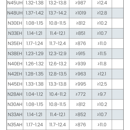
N45UH
1.32-1.38
13.2-13.8
≥987
≥12.4
≥
N48UH
1.37-1.42
13.7-14.2
≥1019
≥12.8
≥
N30EH
1.08-1.15
10.8-11.5
≥812
≥10.2
≥
N33EH
1.14-1.21
11.4-12.1
≥851
≥10.7
≥
N35EH
1.17-1.24
11.7-12.4
≥876
≥11.0
≥
N38EH
1.23-1.29
12.3-12.9
≥915
≥11.5
≥
N40EH
1.26-1.32
12.6-13.2
≥939
≥11.8
≥
N42EH
1.28-1.35
12.8-13.5
≥963
≥12.1
≥
N45EH
1.33-1.38
13.3-13.8
≥995
≥12.5
≥
N28AH
1.04-1.12
10.4-11.2
≥772
≥9.7
≥
N30AH
1.08-1.15
10.8-11.5
≥812
≥10.2
≥
N33AH
1.14-1.21
11.4-12.1
≥852
≥10.7
≥
N35AH
1.17-1.24
11.7-12.4
≥876
≥11.0
≥