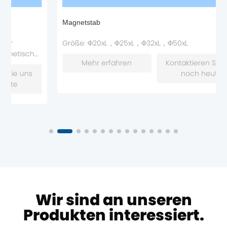
Magnetstab
Größe: Φ20xL，Φ25xL，Φ32xL，Φ50xL
Mehr erfahren
Kontaktieren Sie uns
noch heute
Wir sind an unseren
Produkten interessiert.
n