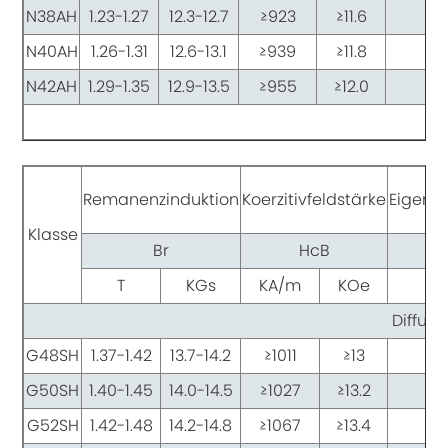
N38AH
1.23-1.27
12.3-12.7
≥923
≥11.6
≥
N40AH
1.26-1.31
12.6-13.1
≥939
≥11.8
≥
N42AH
1.29-1.35
12.9-13.5
≥955
≥12.0
≥
Remanenzinduktion
Koerzitivfeldstärke
Eigenst
Klasse
Br
HcB
T
KGs
KA/m
KOe
K
Diffusi
G48SH
1.37-1.42
13.7-14.2
≥1011
≥13
≥1
G50SH
1.40-1.45
14.0-14.5
≥1027
≥13.2
≥1
G52SH
1.42-1.48
14.2-14.8
≥1067
≥13.4
≥1